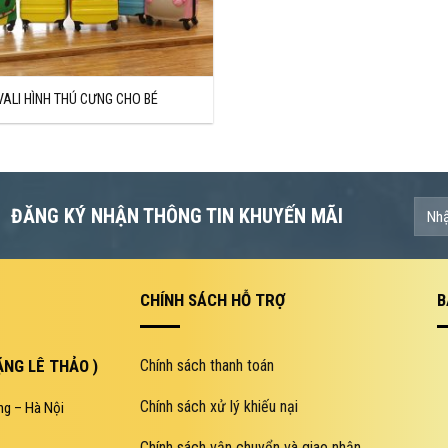
VALI HÌNH THÚ CƯNG CHO BÉ
ĐĂNG KÝ NHẬN THÔNG TIN KHUYẾN MÃI
CHÍNH SÁCH HỖ TRỢ
B
NG LÊ THẢO )
Chính sách thanh toán
Chính sách xử lý khiếu nại
ng – Hà Nội
Chính sách vận chuyển và giao nhận