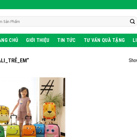
ANG CHỦ
GIỚI THIỆU
TIN TỨC
TƯ VẤN QUÀ TẶNG
L
ALI_TRẺ_EM”
Show