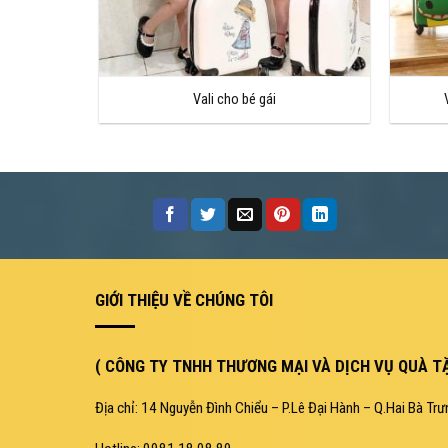
Vali cho bé gái
GIỚI THIỆU VỀ CHÚNG TÔI
( CÔNG TY TNHH THƯƠNG MẠI VÀ DỊCH VỤ QUÀ TẶ
Địa chỉ: 14 Nguyễn Đình Chiểu – P.Lê Đại Hành – Q.Hai Bà Trư