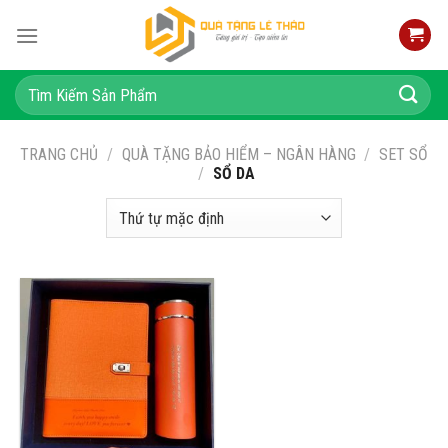
Skip
to
content
Tìm
kiếm:
TRANG CHỦ
/
QUÀ TẶNG BẢO HIỂM – NGÂN HÀNG
/
SET SỔ
/
SỔ DA