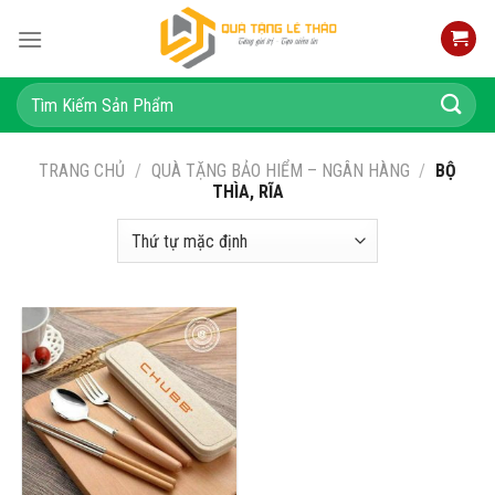
Skip
to
content
Tìm
kiếm:
TRANG CHỦ
/
QUÀ TẶNG BẢO HIỂM – NGÂN HÀNG
/
BỘ
THÌA, RĨA