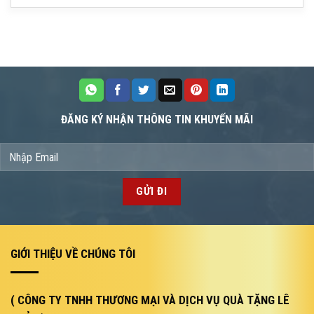
ĐĂNG KÝ NHẬN THÔNG TIN KHUYẾN MÃI
GIỚI THIỆU VỀ CHÚNG TÔI
( CÔNG TY TNHH THƯƠNG MẠI VÀ DỊCH VỤ QUÀ TẶNG LÊ