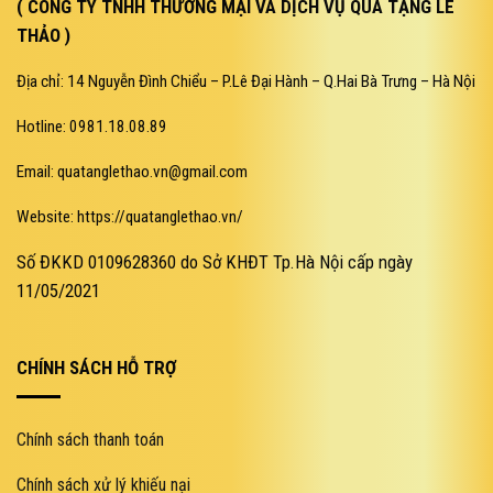
( CÔNG TY TNHH THƯƠNG MẠI VÀ DỊCH VỤ QUÀ TẶNG LÊ
THẢO )
Địa chỉ: 14 Nguyễn Đình Chiểu – P.Lê Đại Hành – Q.Hai Bà Trưng – Hà Nội
Hotline: 0981.18.08.89
Email: quatanglethao.vn@gmail.com
Website: https://quatanglethao.vn/
Số ĐKKD 0109628360 do Sở KHĐT Tp.Hà Nội cấp ngày
11/05/2021
CHÍNH SÁCH HỖ TRỢ
Chính sách thanh toán
Chính sách xử lý khiếu nại