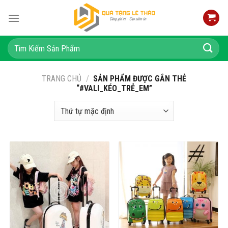
Skip
to
content
Tìm
kiếm:
TRANG CHỦ
/
SẢN PHẨM ĐƯỢC GẮN THẺ
“#VALI_KÉO_TRẺ_EM”