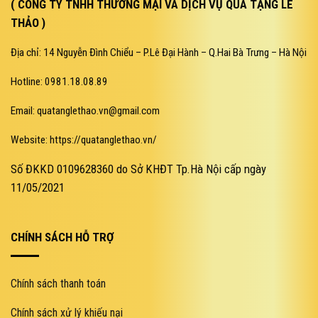
( CÔNG TY TNHH THƯƠNG MẠI VÀ DỊCH VỤ QUÀ TẶNG LÊ
THẢO )
Địa chỉ: 14 Nguyễn Đình Chiểu – P.Lê Đại Hành – Q.Hai Bà Trưng – Hà Nội
Hotline: 0981.18.08.89
Email: quatanglethao.vn@gmail.com
Website: https://quatanglethao.vn/
Số ĐKKD 0109628360 do Sở KHĐT Tp.Hà Nội cấp ngày
11/05/2021
CHÍNH SÁCH HỖ TRỢ
Chính sách thanh toán
Chính sách xử lý khiếu nại