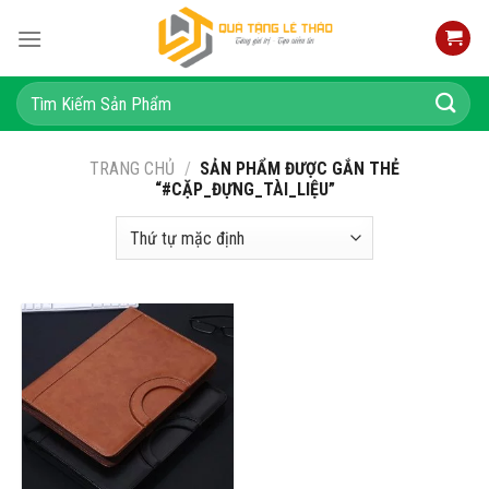
Skip
to
content
Tìm
kiếm:
TRANG CHỦ
/
SẢN PHẨM ĐƯỢC GẮN THẺ
“#CẶP_ĐỰNG_TÀI_LIỆU”