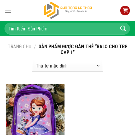
Skip
to
content
Tìm
kiếm:
TRANG CHỦ
/
SẢN PHẨM ĐƯỢC GẮN THẺ “BALO CHO TRẺ
CẤP 1”